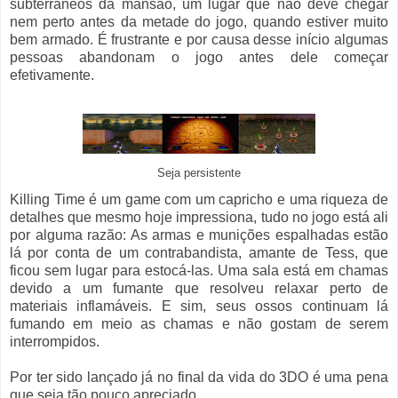
subterrâneos da mansão, um lugar que não deve chegar
nem perto antes da metade do jogo, quando estiver muito
bem armado. É frustrante e por causa desse início algumas
pessoas abandonam o jogo antes dele começar
efetivamente.
Seja persistente
Killing Time é um game com um capricho e uma riqueza de
detalhes que mesmo hoje impressiona, tudo no jogo está ali
por alguma razão: As armas e munições espalhadas estão
lá por conta de um contrabandista, amante de Tess, que
ficou sem lugar para estocá-las. Uma sala está em chamas
devido a um fumante que resolveu relaxar perto de
materiais inflamáveis. E sim, seus ossos continuam lá
fumando em meio as chamas e não gostam de serem
interrompidos.
Por ter sido lançado já no final da vida do 3DO é uma pena
que seja tão pouco apreciado.