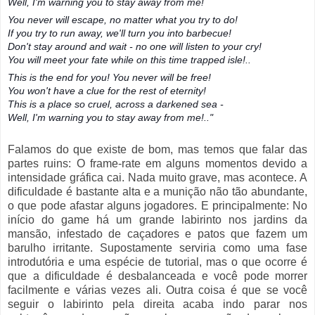
Well, I'm warning you to stay away from me!
You never will escape, no matter what you try to do!
If you try to run away, we'll turn you into barbecue!
Don't stay around and wait - no one will listen to your cry!
You will meet your fate while on this time trapped isle!..
This is the end for you! You never will be free!
You won't have a clue for the rest of eternity!
This is a place so cruel, across a darkened sea -
Well, I'm warning you to stay away from me!.."
Falamos do que existe de bom, mas temos que falar das
partes ruins: O frame-rate em alguns momentos devido a
intensidade gráfica cai. Nada muito grave, mas acontece. A
dificuldade é bastante alta e a munição não tão abundante,
o que pode afastar alguns jogadores. E principalmente: No
início do game há um grande labirinto nos jardins da
mansão, infestado de caçadores e patos que fazem um
barulho irritante. Supostamente serviria como uma fase
introdutória e uma espécie de tutorial, mas o que ocorre é
que a dificuldade é desbalanceada e você pode morrer
facilmente e várias vezes ali. Outra coisa é que se você
seguir o labirinto pela direita acaba indo parar nos